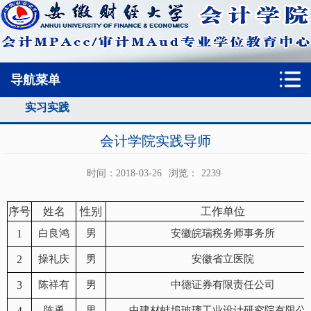
导航菜单
实习实践
首页
实习实践
实践基地
会计学院实践导师
时间：2018-03-26
浏览：
2239
序号
姓名
性别
工作单位
1
白良鸿
男
安徽皖瑞税务师事务所
2
操礼庆
男
安徽省立医院
3
陈祥有
男
中德证券有限责任公司
4
陈勇
男
中建材蚌埠玻璃工业设计研究院有限公