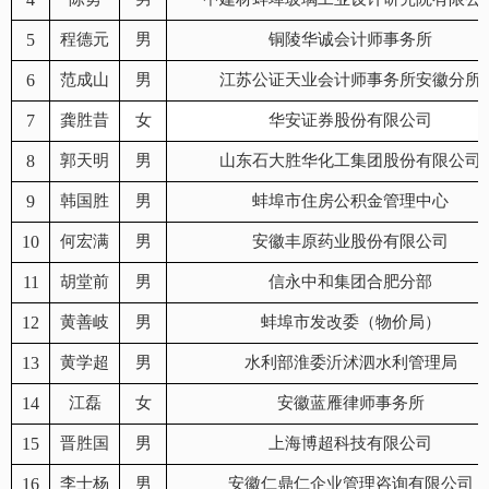
5
程德元
男
铜陵华诚会计师事务所
6
范成山
男
江苏公证天业会计师事务所安徽分所
7
龚胜昔
女
华安证券股份有限公司
8
郭天明
男
山东石大胜华化工集团股份有限公司
9
韩国胜
男
蚌埠市住房公积金管理中心
10
何宏满
男
安徽丰原药业股份有限公司
11
胡堂前
男
信永中和集团合肥分部
12
黄善岐
男
蚌埠市发改委（物价局）
13
黄学超
男
水利部淮委沂沭泗水利管理局
14
江磊
女
安徽蓝雁律师事务所
15
晋胜国
男
上海博超科技有限公司
16
李士杨
男
安徽仁鼎仁企业管理咨询有限公司