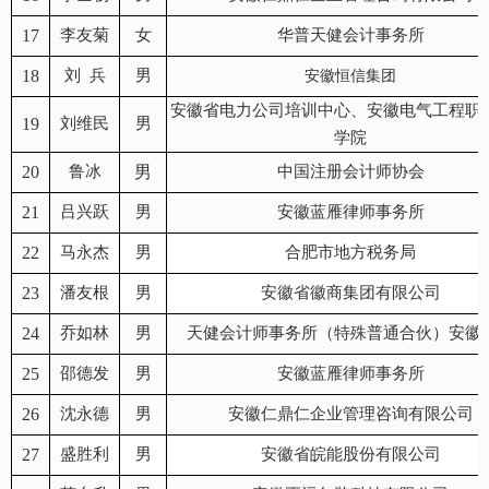
17
李友菊
女
华普天健会计事务所
18
刘 兵
男
安徽恒信集团
安徽省电力公司培训中心、安徽电气工程职
19
刘维民
男
学院
20
鲁冰
男
中国注册会计师协会
21
吕兴跃
男
安徽蓝雁律师事务所
22
马永杰
男
合肥市地方税务局
23
潘友根
男
安徽省徽商集团有限公司
24
乔如林
男
天健会计师事务所（特殊普通合伙）安徽
25
邵德发
男
安徽蓝雁律师事务所
26
沈永德
男
安徽仁鼎仁企业管理咨询有限公司
27
盛胜利
男
安徽省皖能股份有限公司