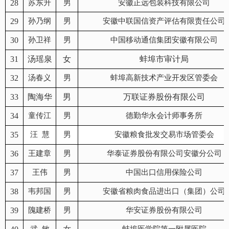
28
苏东升
男
安徽正远包装科技有限公司
29
孙乃纲
男
安徽中联国信资产评估有限责任公司
30
孙卫祥
男
中国移动通信集团安徽有限公司
31
汤瑶泉
女
蚌埠市审计局
32
汤春义
男
蚌埠高新技术产业开发区管委会
33
陶海华
男
万联证券股份有限公司
34
童传江
男
德勤华永会计师事务所
35
汪 慧
男
安徽粮食批发交易市场管委会
36
王建章
男
华泰证券股份有限公司安徽分公司
37
王伟
男
中国出口信用保险公司
38
韦邦国
男
安徽省粮肉食品进出口（集团）公司
39
隗建桥
男
华安证券股份有限公司