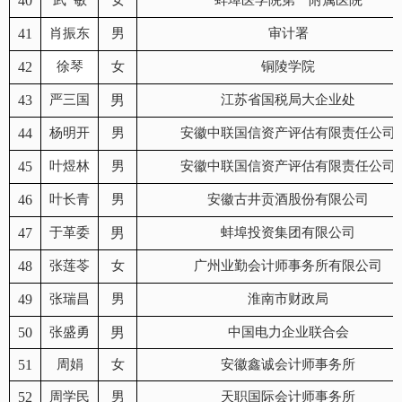
40
武 敏
女
蚌埠医学院第一附属医院
41
肖振东
男
审计署
42
徐琴
女
铜陵学院
43
严三国
男
江苏省国税局大企业处
44
杨明开
男
安徽中联国信资产评估有限责任公司
45
叶煜林
男
安徽中联国信资产评估有限责任公司
46
叶长青
男
安徽古井贡酒股份有限公司
47
于革委
男
蚌埠投资集团有限公司
48
张莲苓
女
广州业勤会计师事务所有限公司
49
张瑞昌
男
淮南市财政局
50
张盛勇
男
中国电力企业联合会
51
周娟
女
安徽鑫诚会计师事务所
52
周学民
男
天职国际会计师事务所